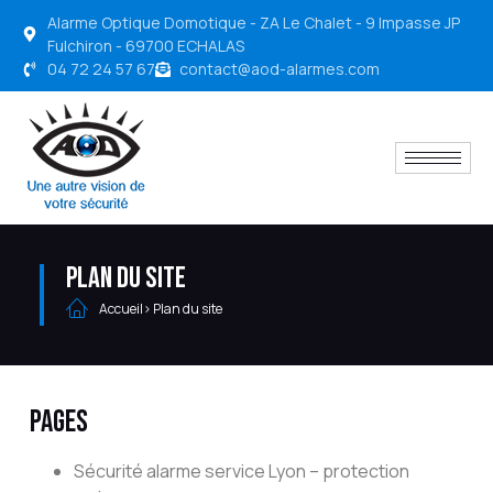
Alarme Optique Domotique - ZA Le Chalet - 9 Impasse JP
Fulchiron - 69700 ECHALAS
04 72 24 57 67
contact@aod-alarmes.com
Plan du site
Accueil
> Plan du site
Pages
Sécurité alarme service Lyon – protection