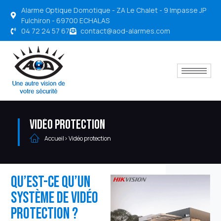
Alarme Optique Domotique - ZA Le Chalet - 9 Impasse JP
Fulchiron - 69700 ECHALAS
04 72 24 57 67
contact@aod-alarmes.com
Vidéo protection
Accueil
> Vidéo protection
Qu’est-ce qu’un
système de vidéo
protection ?