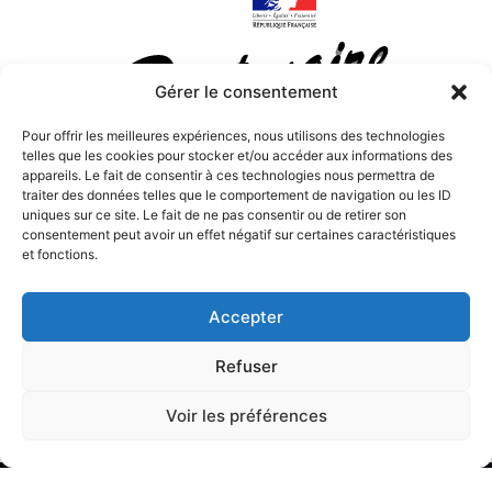
Gérer le consentement
Pour offrir les meilleures expériences, nous utilisons des technologies
telles que les cookies pour stocker et/ou accéder aux informations des
appareils. Le fait de consentir à ces technologies nous permettra de
traiter des données telles que le comportement de navigation ou les ID
uniques sur ce site. Le fait de ne pas consentir ou de retirer son
consentement peut avoir un effet négatif sur certaines caractéristiques
et fonctions.
Installations et dépannages toutes marques (liste non
Accepter
exhaustive) : Bosch Security, Siemens, Aritech, Risco,
GE Security, Honeywell, Seriee, Detection Systems,
Refuser
Septam, Philipps, Sony, Samsung, Panasonic, Dahua,
Avtech…
Voir les préférences