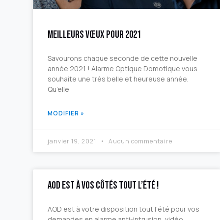
Meilleurs vœux pour 2021
Savourons chaque seconde de cette nouvelle
année 2021 ! Alarme Optique Domotique vous
souhaite une très belle et heureuse année.
Qu’elle
MODIFIER »
janvier 19, 2021
Aucun commentaire
AOD est à vos côtés tout l’été !
AOD est à votre disposition tout l’été pour vos
demandes en alarme anti-intrusion, vidéo