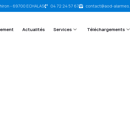
chiron - 69700 ECHALAS
04 72 24 57 67
contact@aod-alarmes
tement
Actualités
Services
Téléchargements