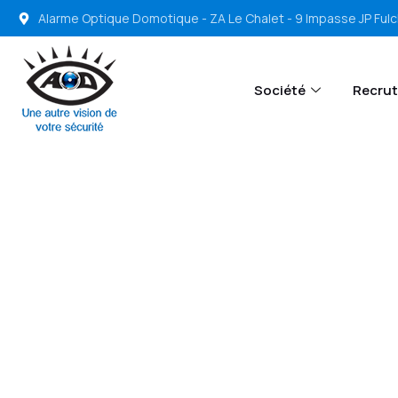
Alarme Optique Domotique - ZA Le Chalet - 9 Impasse JP Ful
Société
Recru