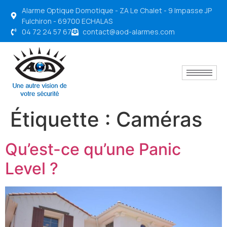
Alarme Optique Domotique - ZA Le Chalet - 9 Impasse JP
Fulchiron - 69700 ECHALAS
04 72 24 57 67
contact@aod-alarmes.com
Étiquette :
Caméras
Qu’est-ce qu’une Panic
Level ?