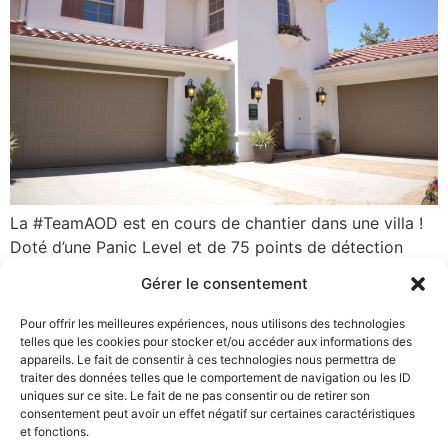
La #TeamAOD est en cours de chantier dans une villa !
Doté d’une Panic Level et de 75 points de détection
avec une centrale Ksenia Security Lares 4.0, cet étage
Gérer le consentement
sécurisé permet à ses propriétaires de se réfugier en
cas de tentative d’intrusion de cambrioleurs. Le système
Pour offrir les meilleures expériences, nous utilisons des technologies
anti-intrusion déclenchera la fermeture automatique des
telles que les cookies pour stocker et/ou accéder aux informations des
appareils. Le fait de consentir à ces technologies nous permettra de
volets, un scénario […]
traiter des données telles que le comportement de navigation ou les ID
uniques sur ce site. Le fait de ne pas consentir ou de retirer son
consentement peut avoir un effet négatif sur certaines caractéristiques
et fonctions.