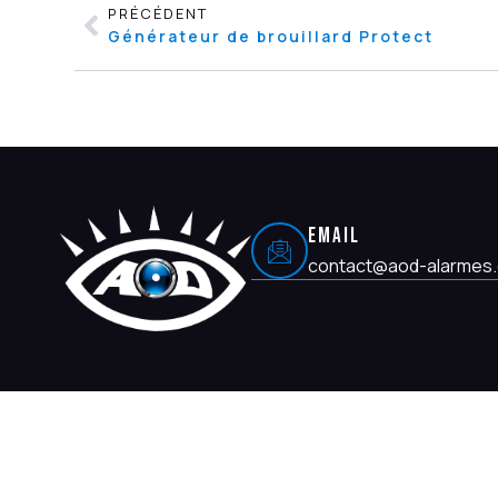
PRÉCÉDENT
Générateur de brouillard Protect
EMAIL
contact@aod-alarmes