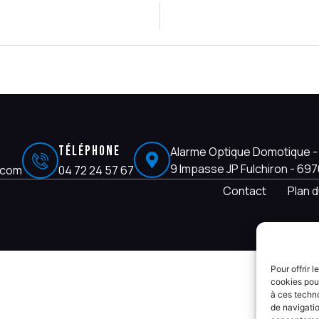
Téléphone
Alarme Optique Domotique - 
9 Impasse JP Fulchiron - 6
.com
04 72 24 57 67
Contact
Plan d
Pour offrir 
cookies pour
à ces techn
de navigatio