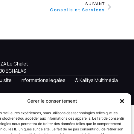
SUIVANT
Conseils et Services
ZA Le Chalet -
9700 ECHALAS
u site
Informations légales
© Kalitys Multimédia
Gérer le consentement
les meilleures expériences, nous utilisons des technologies telles que les
 stocker et/ou accéder aux informations des appareils. Le fait de consentir
ologies nous permettra de traiter des données telles que le comportement
n ou les ID uniques sur ce site. Le fait de ne pas consentir ou de retirer son