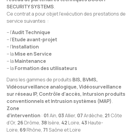
SECURITY SYSTEMS
.
Ce contrat a pour objet l’exécution des prestations de
service suivantes :
– l’
Audit Technique
– l’
Etude avant-projet
– l’
Installation
– la
Mise en Service
– la
Maintenance
– la
Formation des utilisateurs
Dans les gammes de produits
BIS, BVMS,
Vidéosurveillance analogique, Vidéosurveillance
sur réseau IP, Contrôle d’accès, Intursion produits
conventionnels et Intrusion systèmes (MAP)
.
Zone
d’intervention
:
01
Ain,
03
Allier,
07
Ardèche,
21
Côte
d’Or,
26
Drôme,
38
Isère,
42
Loire,
43
Haute-
Loire,
69
Rhône,
71
Saône et Loire