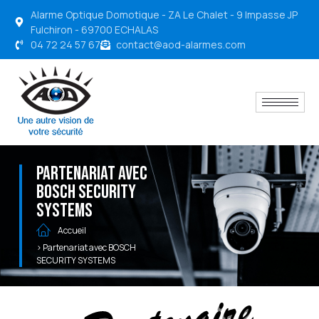
Alarme Optique Domotique - ZA Le Chalet - 9 Impasse JP
Fulchiron - 69700 ECHALAS
04 72 24 57 67
contact@aod-alarmes.com
Partenariat avec
BOSCH SECURITY
SYSTEMS
Accueil
> Partenariat avec BOSCH
SECURITY SYSTEMS