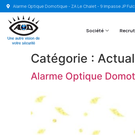
Alarme Optique Domotique - ZA Le Chalet - 9 Impasse JP Ful
Société
Recru
Catégorie :
Actual
Alarme Optique Domoti