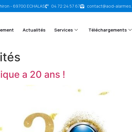
chiron - 69700 ECHALAS
04 72 24 57 67
contact@aod-alarmes
tement
Actualités
Services
Téléchargements
ités
que a 20 ans !