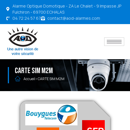
Alarme Optique Domotique - ZA Le Chalet - 9 Impasse JP
Fulchiron - 69700 ECHALAS
04 72 24 57 67
contact@aod-alarmes.com
CARTE SIM M2M
Accueil
> CARTE SIM M2M