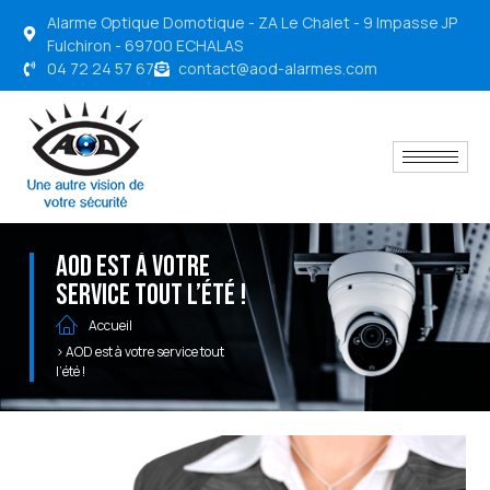
Alarme Optique Domotique - ZA Le Chalet - 9 Impasse JP
Fulchiron - 69700 ECHALAS
04 72 24 57 67
contact@aod-alarmes.com
AOD est à votre
service tout l’été !
Accueil
> AOD est à votre service tout
l’été !