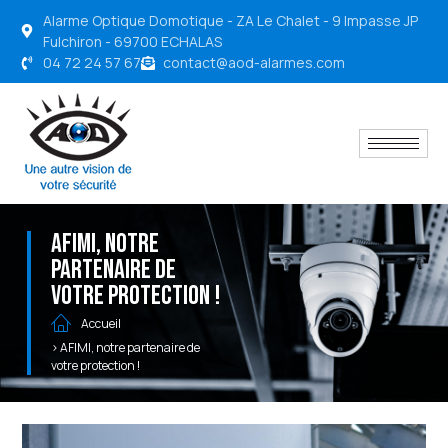
Alarme Optique Domotique - ZA Le Chalet - 9 Impasse JP
Fulchiron - 69700 ECHALAS
04 72 24 57 67
contact@aod-alarmes.com
AFIMI, notre
partenaire de
votre protection !
Accueil
> AFIMI, notre partenaire de
votre protection !