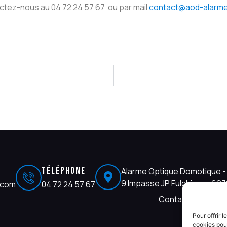
tez-nous au 04 72 24 57 67 ou par mail
contact@aod-alarm
Téléphone
Alarme Optique Domotique - 
9 Impasse JP Fulchiron - 6
.com
04 72 24 57 67
Contact
Plan d
Pour offrir 
cookies pour