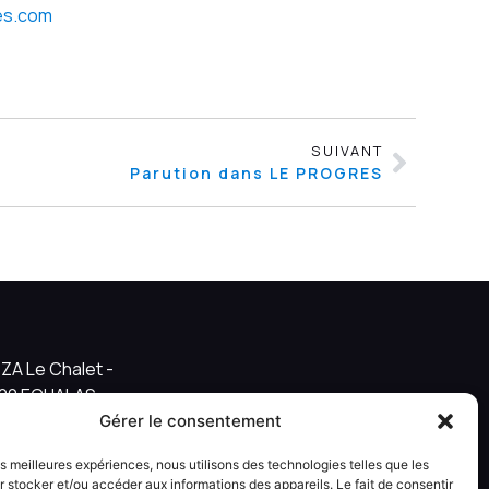
es.com
SUIVANT
Parution dans LE PROGRES
ZA Le Chalet -
9700 ECHALAS
Gérer le consentement
u site
Informations légales
© Kalitys Multimédia
les meilleures expériences, nous utilisons des technologies telles que les
 stocker et/ou accéder aux informations des appareils. Le fait de consentir