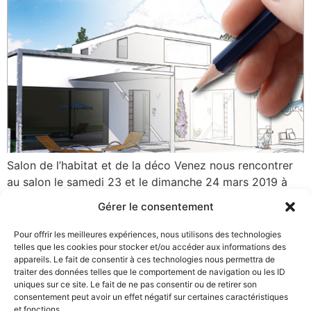
Salon de l’habitat et de la déco Venez nous rencontrer
au salon le samedi 23 et le dimanche 24 mars 2019 à
partir de 10H au Centre Culturel Édouard Brenot à
Gérer le consentement
Grigny. Vous pourrez échanger et découvrir les
dernières solutions en sécurité pour votre habitation.
Pour offrir les meilleures expériences, nous utilisons des technologies
Spécialiste depuis 15 ans dans le domaine de la
telles que les cookies pour stocker et/ou accéder aux informations des
appareils. Le fait de consentir à ces technologies nous permettra de
protection des biens et des personnes, […]
traiter des données telles que le comportement de navigation ou les ID
uniques sur ce site. Le fait de ne pas consentir ou de retirer son
consentement peut avoir un effet négatif sur certaines caractéristiques
et fonctions.