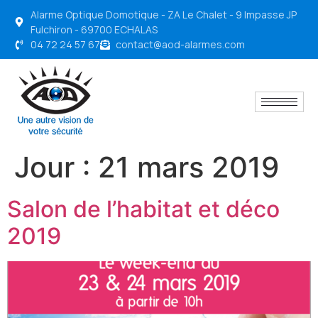
Alarme Optique Domotique - ZA Le Chalet - 9 Impasse JP
Fulchiron - 69700 ECHALAS
04 72 24 57 67
contact@aod-alarmes.com
Jour :
21 mars 2019
Salon de l’habitat et déco
2019