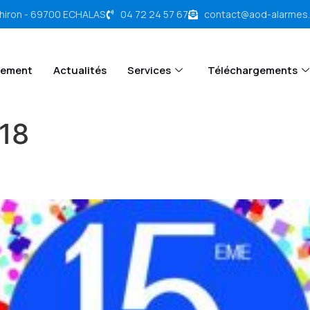
chiron - 69700 ECHALAS
04 72 24 57 67
contact@aod-alarmes
tement
Actualités
Services
Téléchargements
018