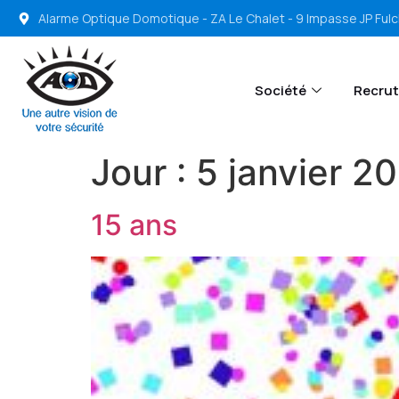
Alarme Optique Domotique - ZA Le Chalet - 9 Impasse JP Ful
Société
Recru
Jour :
5 janvier 2
15 ans