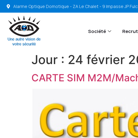
Alarme Optique Domotique - ZA Le Chalet - 9 Impasse JP Ful
Société
Recru
Jour :
24 février 
CARTE SIM M2M/Mach