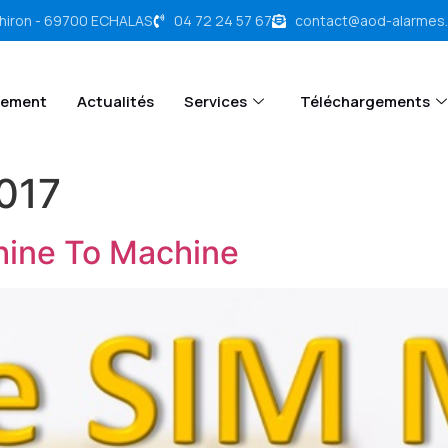
chiron - 69700 ECHALAS
04 72 24 57 67
contact@aod-alarmes
tement
Actualités
Services
Téléchargements
2017
ine To Machine